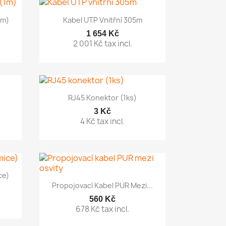

Rychlý náhled
1m)
Kabel UTP Vnitřní 305m
1 654 Kč
2 001 Kč tax incl.

Rychlý náhled
RJ45 Konektor (1ks)
3 Kč
4 Kč tax incl.
ce)

Rychlý náhled
Propojovací Kabel PUR Mezi...
560 Kč
678 Kč tax incl.