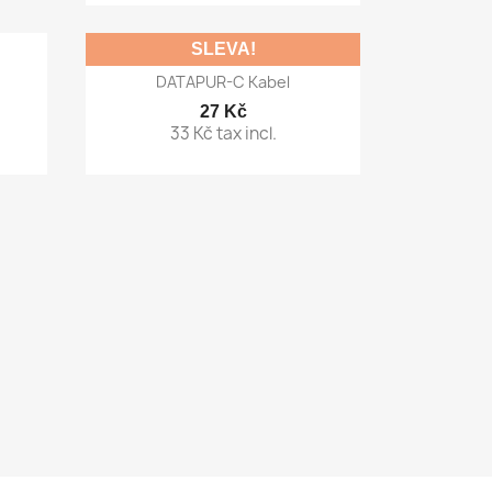
SLEVA!

Rychlý náhled
DATAPUR-C Kabel
27 Kč
33 Kč tax incl.