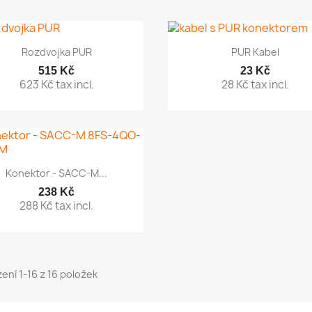


Rychlý náhled
Rychlý náhled
Rozdvojka PUR
PUR Kabel
515 Kč
23 Kč
623 Kč tax incl.
28 Kč tax incl.

Rychlý náhled
Konektor - SACC-M...
238 Kč
288 Kč tax incl.
ení 1-16 z 16 položek