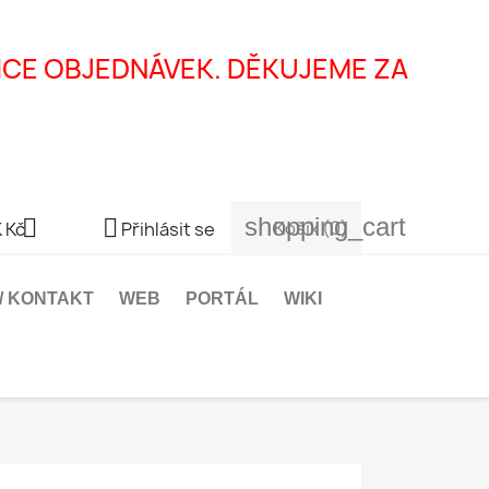
ICE OBJEDNÁVEK. DĚKUJEME ZA
shopping_cart


Košík
(0)
 Kč
Přihlásit se
 / KONTAKT
WEB
PORTÁL
WIKI