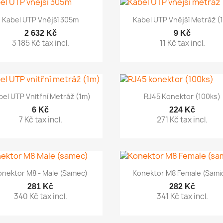


Rychlý náhled
Rychlý náhled
Kabel UTP Vnější 305m
Kabel UTP Vnější Metráž (
2 632 Kč
9 Kč
3 185 Kč tax incl.
11 Kč tax incl.


Rychlý náhled
Rychlý náhled
bel UTP Vnitřní Metráž (1m)
RJ45 Konektor (100ks)
6 Kč
224 Kč
7 Kč tax incl.
271 Kč tax incl.


Rychlý náhled
Rychlý náhled
onektor M8 - Male (samec)
Konektor M8 Female (sami
281 Kč
282 Kč
340 Kč tax incl.
341 Kč tax incl.