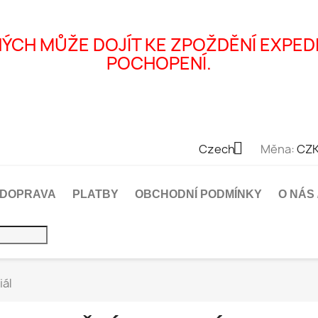
ÝCH MŮŽE DOJÍT KE ZPOŽDĚNÍ EXPED
POCHOPENÍ.

Czech
Měna:
CZK
DOPRAVA
PLATBY
OBCHODNÍ PODMÍNKY
O NÁS
iál