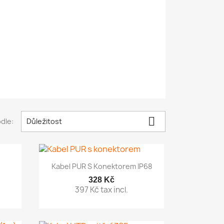

dle:
Důležitost

Rychlý náhled
Kabel PUR S Konektorem IP68
328 Kč
397 Kč tax incl.