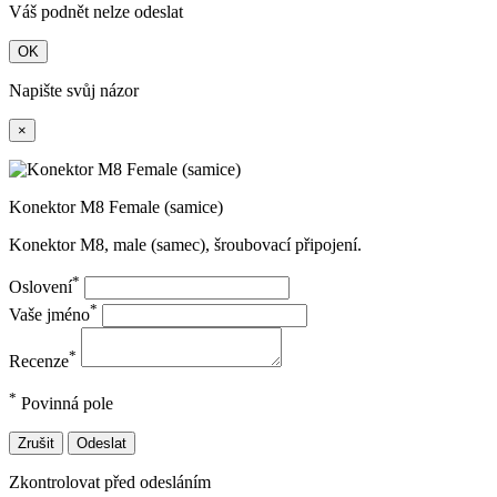
Váš podnět nelze odeslat
OK
Napište svůj názor
×
Konektor M8 Female (samice)
Konektor M8, male (samec), šroubovací připojení.
*
Oslovení
*
Vaše jméno
*
Recenze
*
Povinná pole
Zrušit
Odeslat
Zkontrolovat před odesláním