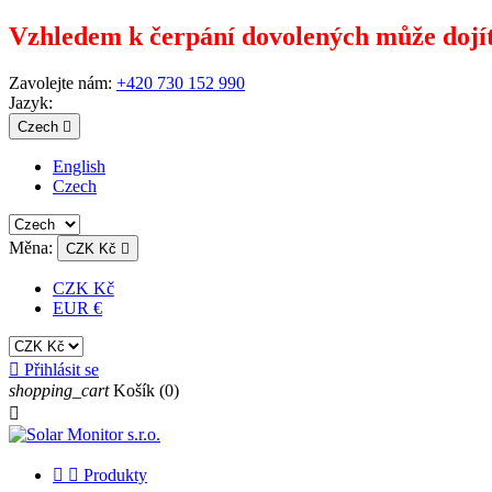
Vzhledem k čerpání dovolených může dojít
Zavolejte nám:
+420 730 152 990
Jazyk:
Czech

English
Czech
Měna:
CZK Kč

CZK Kč
EUR €

Přihlásit se
shopping_cart
Košík
(0)



Produkty