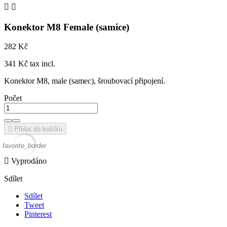


Konektor M8 Female (samice)
282 Kč
341 Kč tax incl.
Konektor M8, male (samec), šroubovací připojení.
Počet

Přidat do košíku
favorite_border

Vyprodáno
Sdílet
Sdílet
Tweet
Pinterest