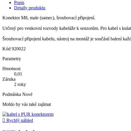
Popis
Detaily produktu
Konektor M8, male (samec), šroubovací připojení.
Určený pro venkovní rozvody kabeláže k senzorům. Pro kabel s kula
Šroubovací připojení kabelu, nástroj na montáž je součástí balení kaž
Kód
920022
Parametry
Hmotnost
0,01
Záruka
2 roky
Podmínka
Nové
Mohlo by vás také zajímat

Rychlý náhled