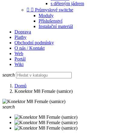
s děleným jádrem


Průmyslové switche
Moduly
Příslušenství
Instalační materiál
Doprava
Platby
Obchodní podmínky
O nás / Kontakt
Web
Portál
Wiki
search
Domů
Konektor M8 Female (samice)
search