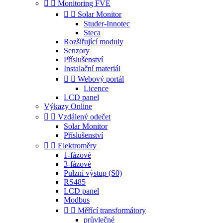


Monitoring FVE


Solar Monitor
Studer-Innotec
Steca
Rozšiřující moduly
Senzory
Příslušenství
Instalační materiál


Webový portál
Licence
LCD panel
Výkazy Online


Vzdálený odečet
Solar Monitor
Příslušenství


Elektroměry
1-fázové
3-fázové
Pulzní výstup (S0)
RS485
LCD panel
Modbus


Měřící transformátory
průvlečné