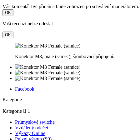
Váš komentář byl přidán a bude zobrazen po schválení moderátorem.
OK
Vaši recenzi nelze odeslat
OK
Konektor M8, male (samec), šroubovací připojení.
Facebook
Kategorie
Kategorie


Průmyslové switche
Vzdálený odečet
Výkazy Online
Pulzní výstup (S0)