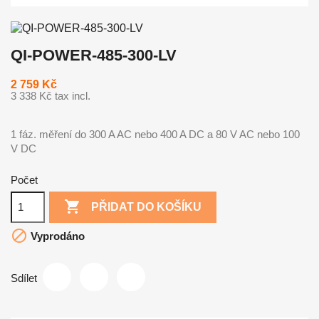
QI-POWER-485-300-LV
2 759 Kč
3 338 Kč tax incl.
1 fáz. měření do 300 A AC nebo 400 A DC a 80 V AC nebo 100
V DC
Počet

PŘIDAT DO KOŠÍKU

Vyprodáno
Sdílet