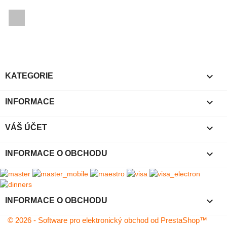
Facebook

KATEGORIE

INFORMACE

VÁŠ ÚČET
keyboard_arrow_down
INFORMACE O OBCHODU
keyboard_arrow_down
INFORMACE O OBCHODU
© 2026 - Software pro elektronický obchod od PrestaShop™