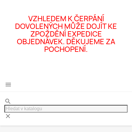
VZHLEDEM K ČERPÁNÍ
DOVOLENÝCH MŮŽE DOJÍT KE
ZPOŽDĚNÍ EXPEDICE
OBJEDNÁVEK. DĚKUJEME ZA
POCHOPENÍ.

search
clear