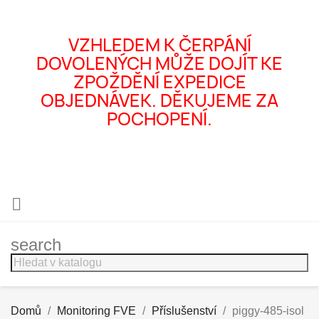
VZHLEDEM K ČERPÁNÍ
DOVOLENÝCH MŮŽE DOJÍT KE
ZPOŽDĚNÍ EXPEDICE
OBJEDNÁVEK. DĚKUJEME ZA
POCHOPENÍ.

search
Domů
Monitoring FVE
Příslušenství
piggy-485-isol