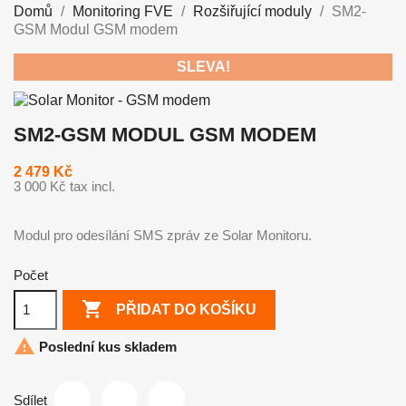
Domů
Monitoring FVE
Rozšiřující moduly
SM2-
GSM Modul GSM modem
SLEVA!
SM2-GSM MODUL GSM MODEM
2 479 Kč
3 000 Kč tax incl.
Modul pro odesílání SMS zpráv ze Solar Monitoru.
Počet

PŘIDAT DO KOŠÍKU

Poslední kus skladem
Sdílet