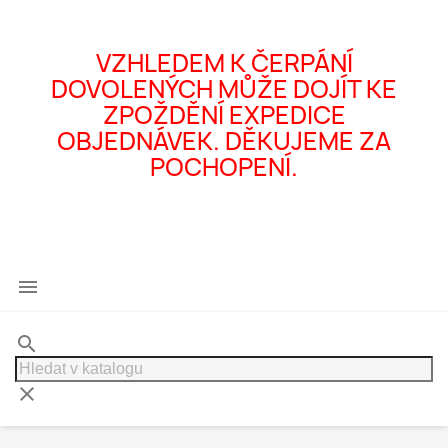
VZHLEDEM K ČERPÁNÍ
DOVOLENÝCH MŮŽE DOJÍT KE
ZPOŽDĚNÍ EXPEDICE
OBJEDNÁVEK. DĚKUJEME ZA
POCHOPENÍ.

search
clear