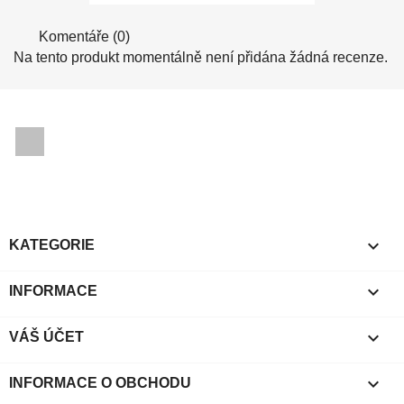
Komentáře (0)
Na tento produkt momentálně není přidána žádná recenze.
Facebook

KATEGORIE

INFORMACE

VÁŠ ÚČET
keyboard_arrow_down
INFORMACE O OBCHODU