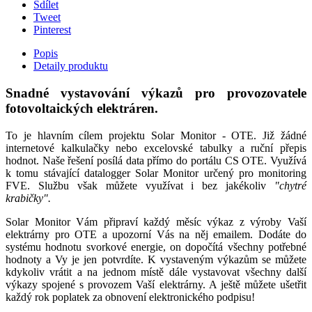
Sdílet
Tweet
Pinterest
Popis
Detaily produktu
Snadné vystavování výkazů pro provozovatele
fotovoltaických elektráren.
To je hlavním cílem projektu Solar Monitor - OTE. Již žádné
internetové kalkulačky nebo excelovské tabulky a ruční přepis
hodnot. Naše řešení posílá data přímo do portálu CS OTE. Využívá
k tomu stávající datalogger Solar Monitor určený pro monitoring
FVE. Službu však můžete využívat i bez jakékoliv
"chytré
krabičky".
Solar Monitor Vám připraví každý měsíc výkaz z výroby Vaší
elektrárny pro OTE a upozorní Vás na něj emailem. Dodáte do
systému hodnotu svorkové energie, on dopočítá všechny potřebné
hodnoty a Vy je jen potvrdíte. K vystaveným výkazům se můžete
kdykoliv vrátit a na jednom místě dále vystavovat všechny další
výkazy spojené s provozem Vaší elektrárny. A ještě můžete ušetřit
každý rok poplatek za obnovení elektronického podpisu!