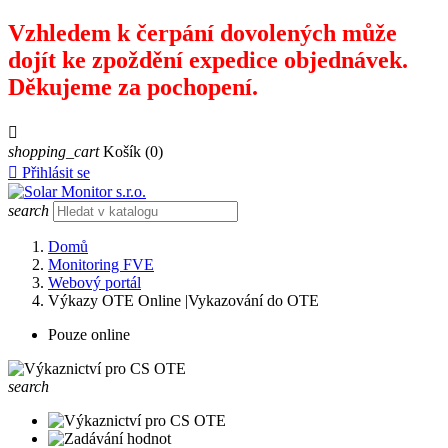
Vzhledem k čerpání dovolených může
dojít ke zpoždění expedice objednávek.
Děkujeme za pochopení.

shopping_cart
Košík
(0)

Přihlásit se
search
Domů
Monitoring FVE
Webový portál
Výkazy OTE Online |Vykazování do OTE
Pouze online
search