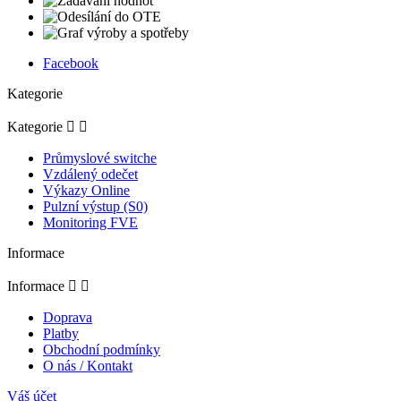
Facebook
Kategorie
Kategorie


Průmyslové switche
Vzdálený odečet
Výkazy Online
Pulzní výstup (S0)
Monitoring FVE
Informace
Informace


Doprava
Platby
Obchodní podmínky
O nás / Kontakt
Váš účet