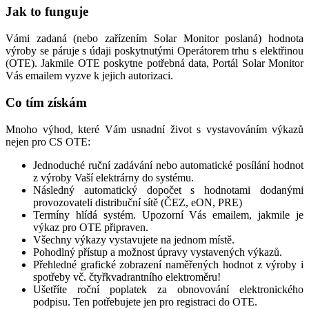
Jak to funguje
Vámi zadaná (nebo zařízením Solar Monitor poslaná) hodnota
výroby se páruje s údaji poskytnutými Operátorem trhu s elektřinou
(OTE). Jakmile OTE poskytne potřebná data, Portál Solar Monitor
Vás emailem vyzve k jejich autorizaci.
Co tím získám
Mnoho výhod, které Vám usnadní život s vystavováním výkazů
nejen pro CS OTE:
Jednoduché ruční zadávání nebo automatické posílání hodnot
z výroby Vaší elektrárny do systému.
Následný automatický dopočet s hodnotami dodanými
provozovateli distribuční sítě (ČEZ, eON, PRE)
Termíny hlídá systém. Upozorní Vás emailem, jakmile je
výkaz pro OTE připraven.
Všechny výkazy vystavujete na jednom místě.
Pohodlný přístup a možnost úpravy vystavených výkazů.
Přehledné grafické zobrazení naměřených hodnot z výroby i
spotřeby vč. čtyřkvadrantního elektroměru!
Ušetříte roční poplatek za obnovování elektronického
podpisu. Ten potřebujete jen pro registraci do OTE.